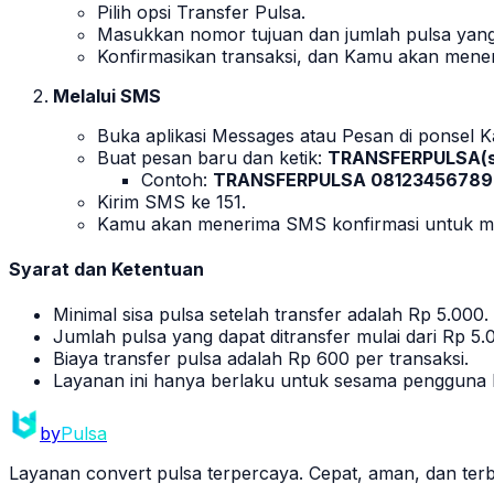
Pilih opsi
Transfer Pulsa
.
Masukkan nomor tujuan dan jumlah pulsa yang 
Konfirmasikan transaksi, dan Kamu akan meneri
Melalui SMS
Buka aplikasi
Messages
atau
Pesan
di ponsel 
Buat pesan baru dan ketik:
TRANSFERPULSA(sp
Contoh:
TRANSFERPULSA 08123456789
Kirim SMS ke 151.
Kamu akan menerima SMS konfirmasi untuk men
Syarat dan Ketentuan
Minimal sisa pulsa setelah transfer adalah Rp 5.000.
Jumlah pulsa yang dapat ditransfer mulai dari Rp 5
Biaya transfer pulsa adalah Rp 600 per transaksi.
Layanan ini hanya berlaku untuk sesama pengguna 
by
Pulsa
Layanan convert pulsa terpercaya. Cepat, aman, dan terba