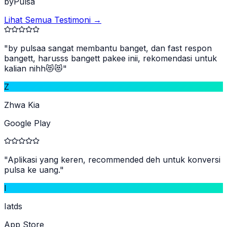
byPulsa
Lihat Semua Testimoni →
"
by pulsaa sangat membantu banget, dan fast respon
bangett, harusss bangett pakee inii, rekomendasi untuk
kalian nihh😻😻
"
Z
Zhwa Kia
Google Play
"
Aplikasi yang keren, recommended deh untuk konversi
pulsa ke uang.
"
I
Iatds
App Store